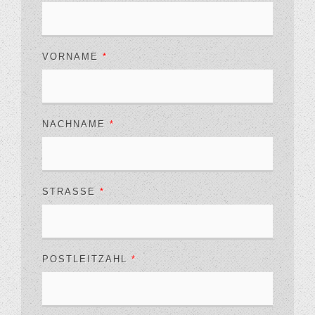
VORNAME
*
NACHNAME
*
STRASSE
*
POSTLEITZAHL
*